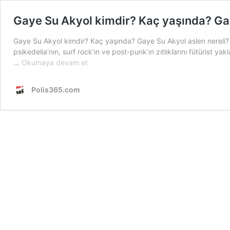
Gaye Su Akyol kimdir? Kaç yaşında? Gaye
Gaye Su Akyol kimdir? Kaç yaşında? Gaye Su Akyol aslen nereli? G
psikedelia’nın, surf rock’ın ve post-punk’ın zıtlıklarını fütürist 
Gaye
…
Okumaya devam et
Su
Akyol
Polis365.com
kimdir?
Kaç
yaşında?
Gaye
Su
Akyol
aslen
nereli?
Gaye
Su
Akyol
eşi,
sevgilisi,