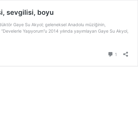
, sevgilisi, boyu
rodüktör Gaye Su Akyol; geleneksel Anadolu müziğinin,
lbümü “Develerle Yaşıyorum”u 2014 yılında yayımlayan Gaye Su Akyol,
Yorum
1